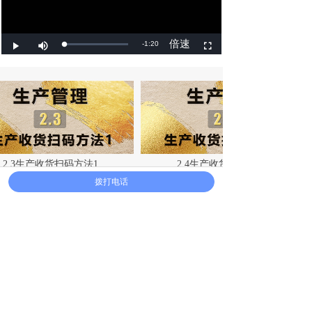
2.3生产收货扫码方法1
2.4生产收货扫码方法2
拨打电话
产品中心
视频介绍
关于毅见
站内新闻
联系我们
服务热线
021-31268440