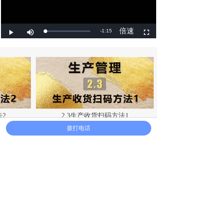
2
2.3生产收货扫码方法1
拨打电话
产品中心
视频介绍
关于毅见
站内新闻
联系我们
服务热线
021-31268440