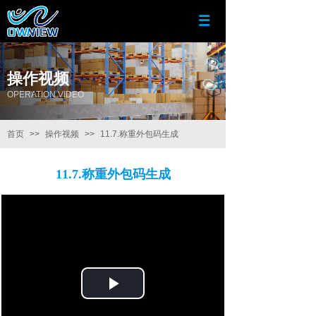
操作视频
OPERATION VIDEO
首页
>>
操作视频
>>
11.7.称重外包码生成
11.7.称重外包码生成